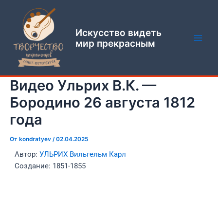
Перейти
Навигация
Main
к
по
Men
содержимому
записям
Искусство видеть
мир прекрасным
Видео Ульрих В.К. —
Бородино 26 августа 1812
года
От
kondratyev
/
02.04.2025
Автор:
УЛЬРИХ Вильгельм Карл
Создание: 1851-1855