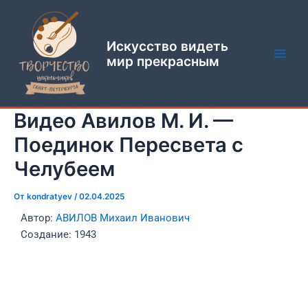
Перейти
Навигация
Main
к
по
Men
содержимому
записям
Искусство видеть
мир прекрасным
Видео Авилов М. И. —
Поединок Пересвета с
Челубеем
От
kondratyev
/
02.04.2025
Автор:
АВИЛОВ Михаил Иванович
Создание: 1943