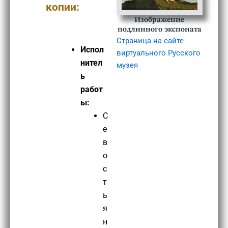
копии:
Изображение
подлинного экспоната
Страница на сайте
Испол
виртуального Русского
нител
музея
ь
работ
ы:
С
е
в
о
с
т
ь
я
н