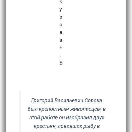
к
у
р
о
в
а
Е
.
Б
Григорий Васильевич Сорока
был крепостным живописцем, в
этой работе он изобразил двух
крестьян, ловивших рыбу в