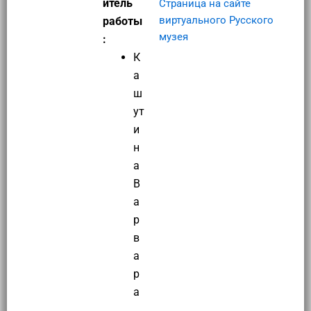
итель
Страница на сайте
виртуального Русского
работы
музея
:
К
а
ш
ут
и
н
а
В
а
р
в
а
р
а