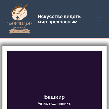
Перейти
Main
к
Men
содержимому
Искусство видеть
мир прекрасным
Башкир
Автор подлинника: