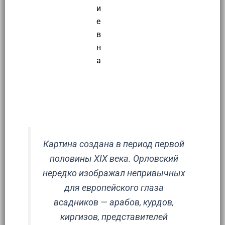
и
е
в
н
а
Эссе
Картина создана в период первой
половины XIX века. Орловский
нередко изображал непривычных
для европейского глаза
всадников — арабов, курдов,
киргизов, представителей