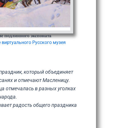
е подлинного экспоната
е виртуального Русского музея
 праздник, который объединяет
 санях и отмечают Масленицу.
ца отмечалась в разных уголках
народа.
зывает радость общего праздника