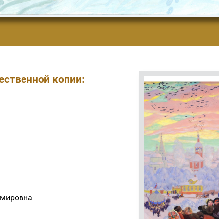
ественной копии:
а
имировна