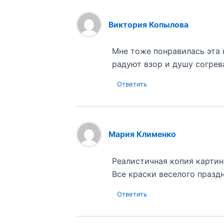
Виктория Копылова
Мне тоже понравилась эта 
радуют взор и душу согрева
Ответить
Мария Клименко
Реалистичная копия картин
Все краски веселого празд
Ответить