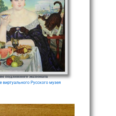
ие подлинного экспоната
е виртуального Русского музея