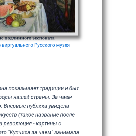
е подлинного экспоната
е виртуального Русского музея
она показывает традиции и быт
роды нашей страны. За чаем
ю. Впервые публика увидела
скусств (такое название после
а революция - картины с
то "Купчиха за чаем" занимала