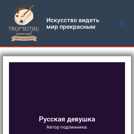
Перейти
Main
к
Men
содержимому
Искусство видеть
мир прекрасным
Русская девушка
Автор подлинника: