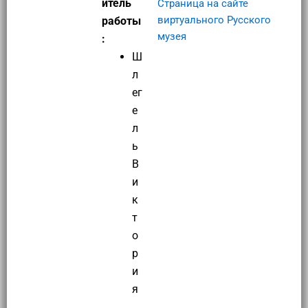
итель
Страница на сайте
виртуального Русского
работы
музея
:
Ш
л
ег
е
л
ь
В
и
к
т
о
р
и
я