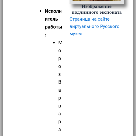
Изображение
Исполн
подлинного экспоната
итель
Страница на сайте
виртуального Русского
работы
музея
:
М
о
р
о
з
В
а
р
в
а
р
а