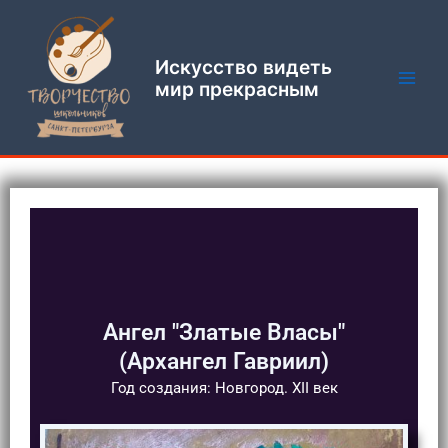
Перейти
Main
к
Men
содержимому
Искусство видеть
мир прекрасным
Ангел "Златые Власы"
(Архангел Гавриил)
Год создания: Новгород. XII век