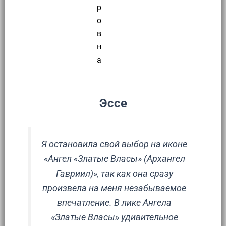
р
о
в
н
а
Эссе
Я остановила свой выбор на иконе
«Ангел «Златые Власы» (Архангел
Гавриил)», так как она сразу
произвела на меня незабываемое
впечатление. В лике Ангела
«Златые Власы» удивительное