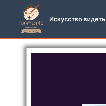
Перейти
к
содержимому
Искусство видеть