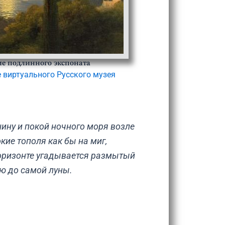
е подлинного экспоната
е виртуального Русского музея
ину и покой ночного моря возле
ие тополя как бы на миг,
 горизонте угадывается размытый
ию до самой луны.