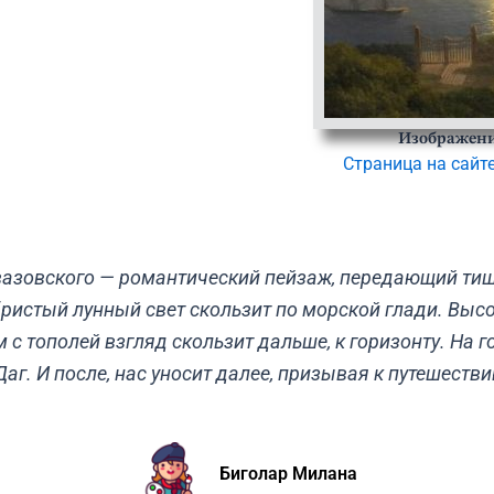
Изображени
Страница на сайт
вазовского — романтический пейзаж, передающий тиш
ристый лунный свет скользит по морской глади. Высок
м с тополей взгляд скользит дальше, к горизонту. На
Даг. И после, нас уносит далее, призывая к путешеств
Биголар Милана