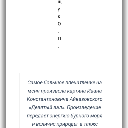
щ
у
к
О
.
П
.
Самое большое впечатление на
меня произвела картина Ивана
Константиновича Айвазовского
«Девятый вал». Произведение
передает энергию бурного моря
и величие природы, а также