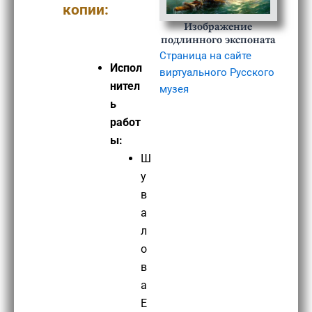
копии:
Изображение
подлинного экспоната
Страница на сайте
Испол
виртуального Русского
нител
музея
ь
работ
ы:
Ш
у
в
а
л
о
в
а
Е